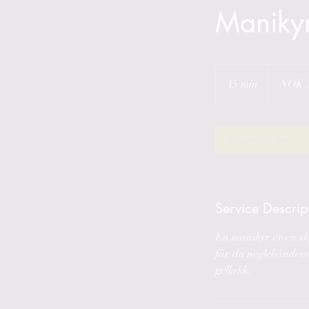
Maniky
350
Norwegian
45 min
4
NOK 
kroner
5
m
i
Request to book
n
Service Descrip
En manikyr er en skj
får du neglebåndene
gellakk.