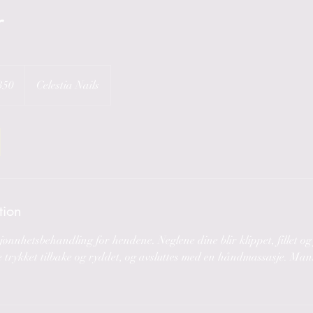
r
350
Celestia Nails
tion
ønnhetsbehandling for hendene. Neglene dine blir klippet, fillet og
 trykket tilbake og ryddet, og avsluttes med en håndmassasje. Mani