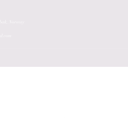
øbak, Norway
il.com
Celestia Nails
celestia.negler@gmail.com
+47 45839854