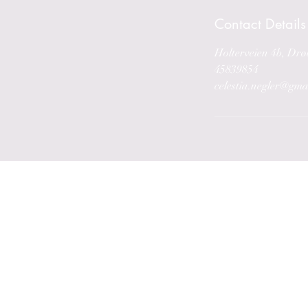
Contact Details
Holterveien 4b, Dr
45839854
celestia.negler@gma